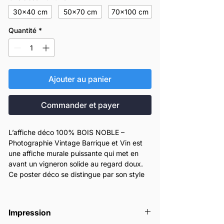
30x40 cm
50x70 cm
70x100 cm
Quantité
*
Ajouter au panier
Commander et payer
L’affiche déco 100% BOIS NOBLE –
Photographie Vintage Barrique et Vin est
une affiche murale puissante qui met en
avant un vigneron solide au regard doux.
Ce poster déco se distingue par son style
rétro et son esthétique noir et blanc rétro.
Cette affiche murale est idéale pour
structurer une décoration intérieure avec
Impression
force et élégance. Elle s’intègre