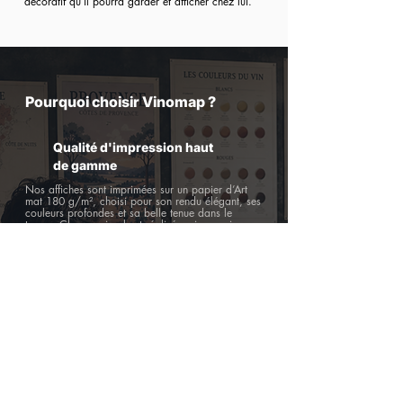
décoratif qu’il pourra garder et afficher chez lui.
Pourquoi choisir Vinomap ?
Qualité d'impression haut
de gamme
Nos affiches sont imprimées sur un papier d’Art
mat 180 g/m², choisi pour son rendu élégant, ses
couleurs profondes et sa belle tenue dans le
temps. Chaque visuel est réalisé en impression
numérique HQ et pensé comme une vraie pièce de
décoration murale.
Création 100% authentique
Vinomap s’inspire de l’univers du vin, des terroirs,
des régions viticoles et des savoir-faire français.
Nos affiches rendent hommage aux vignobles,
aux appellations et à l’art de vivre autour du vin.