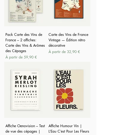
Pack Carte des Vins de
Carte des Vins de France
France – 2 affiches:
Vintage — Édition rétro
Carte des Vins & Arômes
décorative
des Cépages
Prix promotionnel
À partir de
32,90 €
Prix promotionnel
À partir de
59,90 €
Affiche Oenovision – Test
Affiche Humour Vin |
de vue des cépages |
L’Eau C’est Pour Les Fleurs