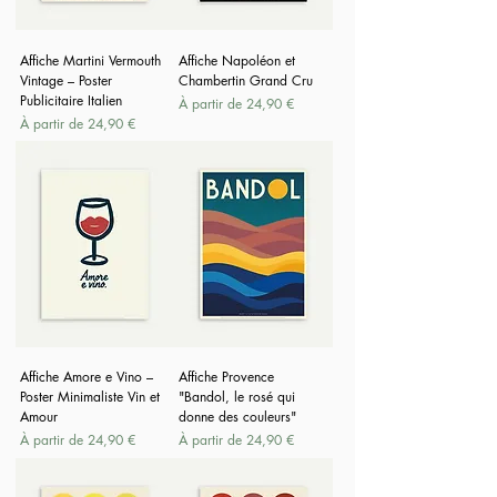
Affiche Martini Vermouth
Affiche Napoléon et
Vintage – Poster
Chambertin Grand Cru
Publicitaire Italien
Prix promotionnel
À partir de
24,90 €
Prix promotionnel
À partir de
24,90 €
Affiche Amore e Vino –
Affiche Provence
Poster Minimaliste Vin et
"Bandol, le rosé qui
Amour
donne des couleurs"
Prix promotionnel
Prix promotionnel
À partir de
24,90 €
À partir de
24,90 €