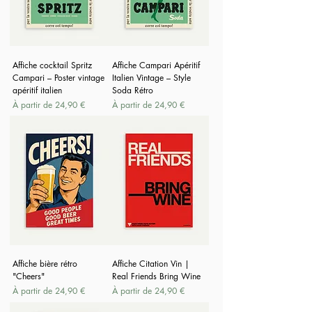
Affiche cocktail Spritz
Affiche Campari Apéritif
Campari – Poster vintage
Italien Vintage – Style
apéritif italien
Soda Rétro
Prix promotionnel
Prix promotionnel
À partir de
24,90 €
À partir de
24,90 €
Affiche bière rétro
Affiche Citation Vin |
"Cheers"
Real Friends Bring Wine
Prix promotionnel
Prix promotionnel
À partir de
24,90 €
À partir de
24,90 €