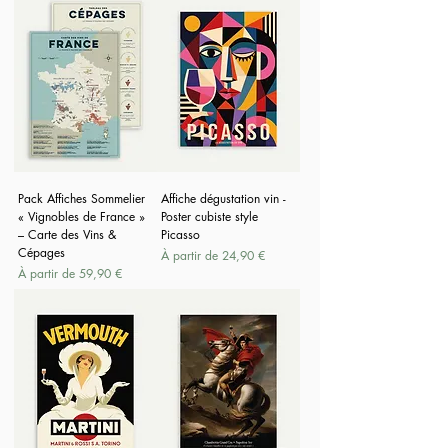
Pack Affiches Sommelier
Affiche dégustation vin -
« Vignobles de France »
Poster cubiste style
– Carte des Vins &
Picasso
Cépages
Prix promotionnel
À partir de
24,90 €
Prix promotionnel
À partir de
59,90 €