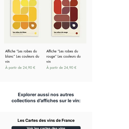
Affiche “Les robes du
Affiche “Les robes du
blanc” Les couleurs du
rouge” Les couleurs du
vin
vin
Prix promotionnel
Prix promotionnel
À partir de
24,90 €
À partir de
24,90 €
Explorer aussi nos autres
collections d’affiches sur le vin:
Les Cartes des vins de France
Voir les cartes des vins