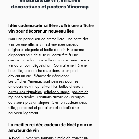
amateurs de vin, affiches
décoratives et posters Vinomap
Idée cadeau crémaillère : offrir une affiche
vin pour décorer un nouveau lieu
Pour une pendaison de crémaillère, une
carte des
vins
ou une affiche vin est une idée cadeau
originale, élégante et facile à offrir. Elle permet
d’apporter tout de suite du caractère à une
cuisine, un salon, une salle à manger, une cave à
vin ou un coin dégustation. Contrairement à une
bouteille, une affiche reste dans le temps et
devient un vrai élément de décoration.
Les affiches Vinomap sont pensées pour les
amateurs de vin qui aiment les belles choses :
cartes des vignobles
,
affiches vintage
,
posters de
régions viticoles
, créations autour des cépages
ou
visuels plus artistiques
. C’est un cadeau déco
utile, personnel et parfaitement adapté à un
nouveau logement.
La meilleure idée cadeau de Noël pour un
amateur de vin
À Noël, il n’est pas toujours simple de trouver un