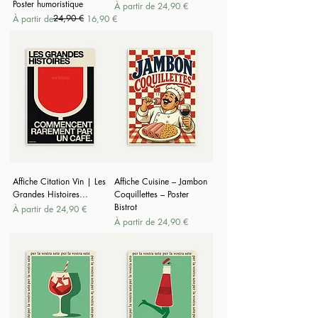
Poster humoristique
Prix promotionnel
À partir de
24,90 €
Prix original
Prix promotionnel
24,90 €
À partir de
16,90 €
Affiche Citation Vin | Les
Affiche Cuisine – Jambon
Grandes Histoires...
Coquillettes – Poster
Bistrot
Prix promotionnel
À partir de
24,90 €
Prix promotionnel
À partir de
24,90 €