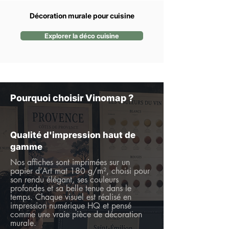
Décoration murale pour cuisine
Explorer la déco cuisine
Pourquoi choisir Vinomap ?
Qualité d'impression haut de
gamme
Nos affiches sont imprimées sur un
papier d’Art mat 180 g/m², choisi pour
son rendu élégant, ses couleurs
profondes et sa belle tenue dans le
temps. Chaque visuel est réalisé en
impression numérique HQ et pensé
comme une vraie pièce de décoration
murale.