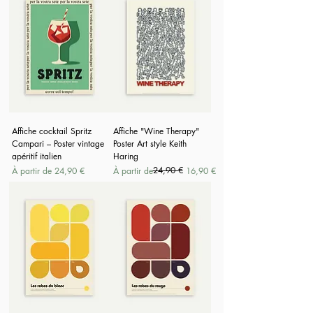
Affiche cocktail Spritz
Affiche "Wine Therapy"
Campari – Poster vintage
Poster Art style Keith
apéritif italien
Haring
Prix promotionnel
Prix original
Prix promotionnel
24,90 €
À partir de
24,90 €
À partir de
16,90 €