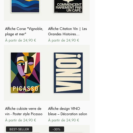
Affiche Corse "Vignoble,
Affiche Citation Vin | Les
plage et mer"
Grandes Histoires...
Prix promotionnel
Prix promotionnel
À partir de
24,90 €
À partir de
24,90 €
Affiche cubiste verre de
Affiche design VINO
vin - Poster style Picasso
bleue – Décoration salon
Prix promotionnel
Prix promotionnel
À partir de
24,90 €
À partir de
24,90 €
BEST-SELLER
-30%