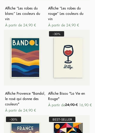
Affiche “Les robes du
Affiche “Les robes du
blanc” Les couleurs du
rouge” Les couleurs du
vin
vin
Prix promotionnel
Prix promotionnel
À partir de
24,90 €
À partir de
24,90 €
-30%
Affiche Provence "Bandol,
Affiche Bisou "La Vie en
le rosé qui donne des
Rouge"
couleurs"
Prix original
Prix promotionnel
24,90 €
À partir de
16,90 €
Prix promotionnel
À partir de
24,90 €
-30%
BEST-SELLER