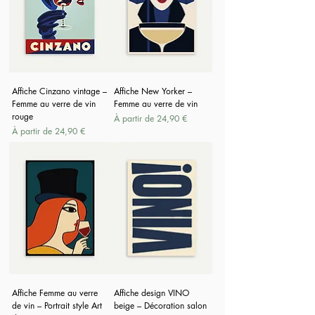
Affiche Cinzano vintage –
Affiche New Yorker –
Femme au verre de vin
Femme au verre de vin
rouge
Prix promotionnel
À partir de
24,90 €
Prix promotionnel
À partir de
24,90 €
Affiche Femme au verre
Affiche design VINO
de vin – Portrait style Art
beige – Décoration salon