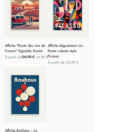
Affiche "Route des vins de
Affiche dégustation vin -
France" Vignoble illustré
Poster cubiste style
Picasso
Prix original
Prix promotionnel
24,90 €
À partir de
16,90 €
Prix promotionnel
À partir de
24,90 €
Affiche Bauhaus – La