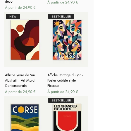
déco
Prix promotionnel
À partir de
24,90 €
Prix promotionnel
À partir de
24,90 €
NEW
BEST-SELLER
Affiche Verre de Vin
Affiche Partage du Vin -
Abstrait – Art Mural
Poster cubiste style
Contemporain
Picasso
Prix promotionnel
Prix promotionnel
À partir de
24,90 €
À partir de
24,90 €
BEST-SELLER