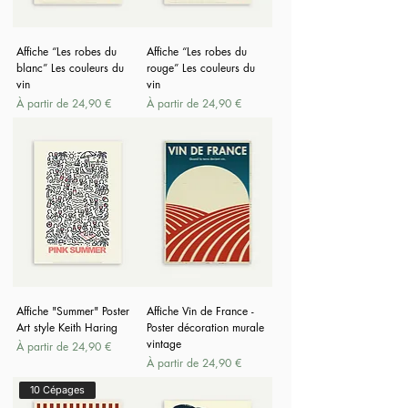
Affiche “Les robes du
Affiche “Les robes du
blanc” Les couleurs du
rouge” Les couleurs du
vin
vin
Prix promotionnel
Prix promotionnel
À partir de
24,90 €
À partir de
24,90 €
Affiche "Summer" Poster
Affiche Vin de France -
Art style Keith Haring
Poster décoration murale
vintage
Prix promotionnel
À partir de
24,90 €
Prix promotionnel
À partir de
24,90 €
10 Cépages