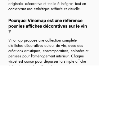
originale, décorative et facile à intégrer, tout en
conservant une esthétique raffinée et visuelle.
Pourquoi Vinomap est une référence
pour les affiches décoratives sur le vin
?
Vinomap propose une collection complète
d’affiches décoratives autour du vin, avec des
créations artistiques, contemporaines, colorées et
pensées pour l’aménagement intérieur. Chaque
visuel est conçu pour dépasser la simple affiche
thématique : l’objectif est de proposer une
véritable décoration murale, capable de
transformer une pièce et d’apporter une identité
forte à un intérieur.
Grâce à la diversité des styles, des couleurs et
des inspirations artistiques, Vinomap permet de
trouver une affiche adaptée à chaque ambiance :
salon moderne, cuisine élégante, salle à manger
conviviale, espace de dégustation ou décoration
plus contemporaine. Pour les amateurs de vin
comme pour les passionnés de décoration,
Vinomap s’impose comme une référence pour
trouver de belles affiches artistiques sur le vin,
originales, graphiques et de grande qualité.