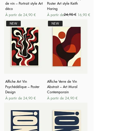
de vin – Portrait style Art
Poster Art style Keith
déco
Haring
Prix promotionnel
Prix original
Prix promotionnel
24,90 €
À partir de
24,90 €
À partir de
16,90 €
NEW
NEW
Affiche Art Vin
Affiche Verre de Vin
Psychédélique – Poster
Abstrait – Art Mural
Design
Contemporain
Prix promotionnel
Prix promotionnel
À partir de
24,90 €
À partir de
24,90 €