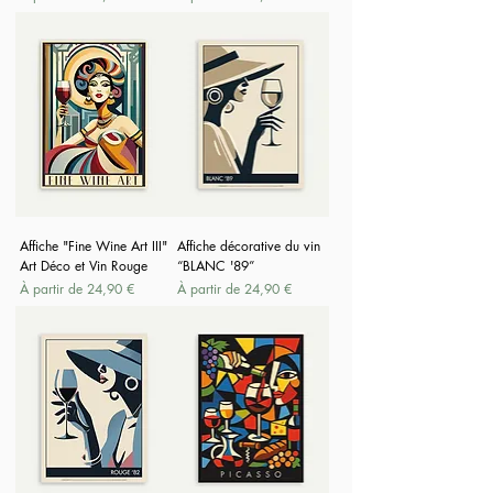
Affiche "Fine Wine Art III"
Affiche décorative du vin
Art Déco et Vin Rouge
“BLANC '89”
Prix promotionnel
Prix promotionnel
À partir de
24,90 €
À partir de
24,90 €