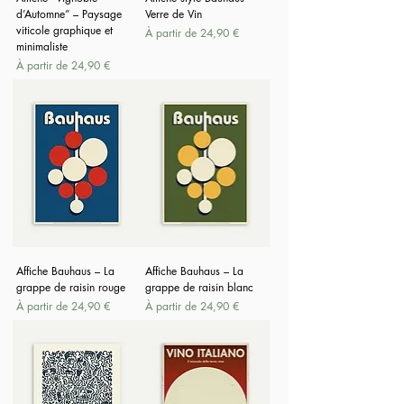
d’Automne” – Paysage
Verre de Vin
viticole graphique et
Prix promotionnel
À partir de
24,90 €
minimaliste
Prix promotionnel
À partir de
24,90 €
Affiche Bauhaus – La
Affiche Bauhaus – La
grappe de raisin rouge
grappe de raisin blanc
Prix promotionnel
Prix promotionnel
À partir de
24,90 €
À partir de
24,90 €