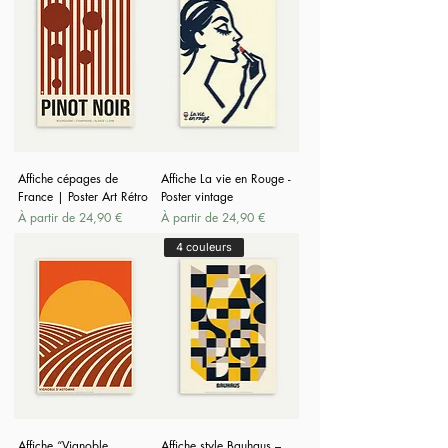
Affiche cépages de
Affiche La vie en Rouge -
France | Poster Art Rétro
Poster vintage
Prix promotionnel
Prix promotionnel
À partir de
24,90 €
À partir de
24,90 €
4 couleurs
Affiche “Vignoble
Affiche style Bauhaus –