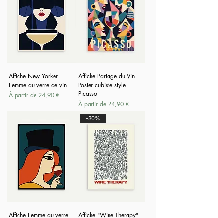
Affiche New Yorker –
Affiche Partage du Vin -
Femme au verre de vin
Poster cubiste style
Picasso
Prix promotionnel
À partir de
24,90 €
Prix promotionnel
À partir de
24,90 €
-30%
Affiche Femme au verre
Affiche "Wine Therapy"