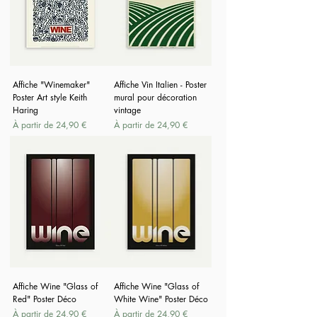
Affiche "Winemaker"
Affiche Vin Italien - Poster
Poster Art style Keith
mural pour décoration
Haring
vintage
Prix promotionnel
Prix promotionnel
À partir de
24,90 €
À partir de
24,90 €
Affiche Wine "Glass of
Affiche Wine "Glass of
Red" Poster Déco
White Wine" Poster Déco
Prix promotionnel
Prix promotionnel
À partir de
24,90 €
À partir de
24,90 €