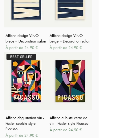
Affiche design VINO
Affiche design VINO
bleue – Décoration salon
beige – Décoration salon
Prix promotionnel
Prix promotionnel
À partir de
24,90 €
À partir de
24,90 €
BEST-SELLER
Affiche dégustation vin -
Affiche cubiste verre de
Poster cubiste style
vin - Poster style Picasso
Picasso
Prix promotionnel
À partir de
24,90 €
Prix promotionnel
À partir de
24,90 €