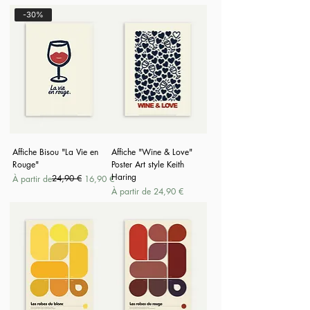
-30%
Affiche Bisou "La Vie en
Affiche "Wine & Love"
Rouge"
Poster Art style Keith
Haring
Prix original
Prix promotionnel
24,90 €
À partir de
16,90 €
Prix promotionnel
À partir de
24,90 €