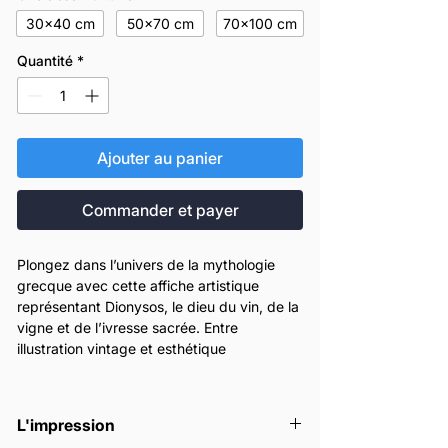
30x40 cm
50x70 cm
70x100 cm
Quantité
*
Ajouter au panier
Commander et payer
Plongez dans l’univers de la mythologie
grecque avec cette affiche artistique
représentant Dionysos, le dieu du vin, de la
vigne et de l’ivresse sacrée. Entre
illustration vintage et esthétique
contemporaine, cette œuvre met en scène
un portrait puissant du dieu grec couronné
de feuilles de vigne et de grappes de
L'impression
raisin, symbole intemporel du vin, de la fête