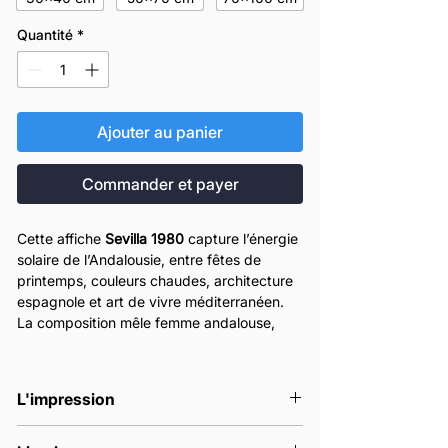
Quantité
*
Ajouter au panier
Commander et payer
Cette affiche
Sevilla 1980
capture l’énergie
solaire de l’Andalousie, entre fêtes de
printemps, couleurs chaudes, architecture
espagnole et art de vivre méditerranéen.
La composition mêle femme andalouse,
fleur rouge, soleil, motifs décoratifs et verre
de vin dans un style vintage très affirmé.
Idéale pour une décoration murale inspirée
L'impression
de l’Espagne, cette affiche apporte une
ambiance festive, graphique et
Nos affiches sont imprimées en France à