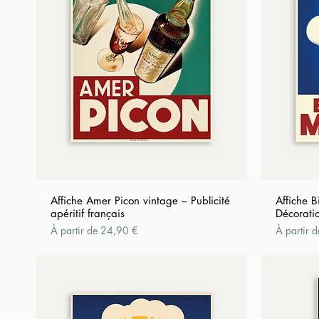
Affiche Amer Picon vintage – Publicité
Affiche 
apéritif français
Décoratio
Prix promotionnel
Prix promo
À partir de
24,90 €
À partir 