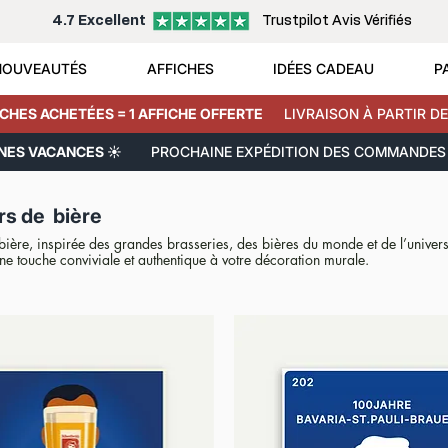
4.7 Excellent
Trustpilot Avis Vérifiés
NOUVEAUTÉS
AFFICHES
IDÉES CADEAU
P
ICHES ACHETÉES = 1 AFFICHE OFFERTE
LIVRAISON À PARTIR DE
NNES VACANCES ☀️
PROCHAINE EXPÉDITION DES COMMANDES 
rs de bière
 bière, inspirée des grandes brasseries, des bières du monde et de l’univer
ne touche conviviale et authentique à votre décoration murale.