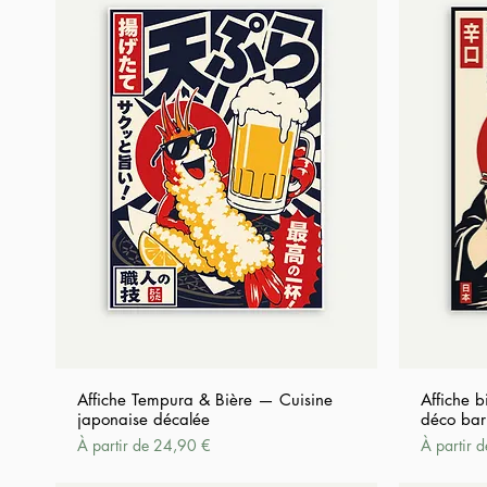
Affiche Tempura & Bière — Cuisine
Affiche b
japonaise décalée
déco bar
Prix promotionnel
Prix promo
À partir de
24,90 €
À partir 