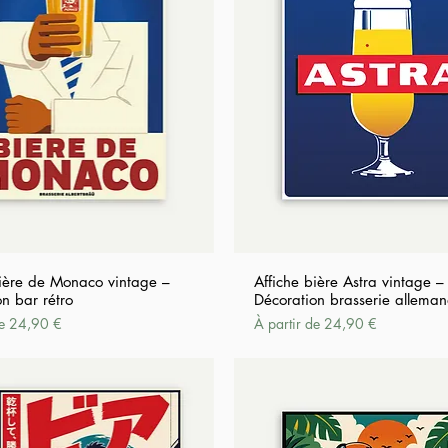
Bière de Monaco vintage –
Affiche bière Astra vintage –
n bar rétro
Décoration brasserie allema
tionnel
Prix promotionnel
de
24,90 €
À partir de
24,90 €