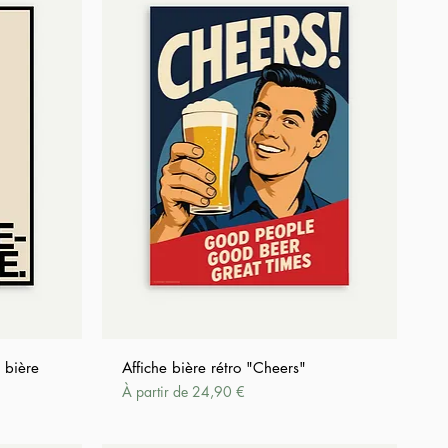
r bière
Affiche bière rétro "Cheers"
Prix promotionnel
À partir de
24,90 €