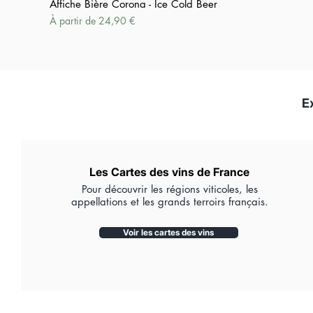
Affiche Bière Corona - Ice Cold Beer
Prix promotionnel
À partir de
24,90 €
E
Les Cartes des vins de France
Pour découvrir les régions viticoles, les
appellations et les grands terroirs français.
Voir les cartes des vins