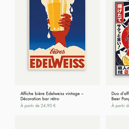
Affiche bière Edelweiss vintage –
Duo d’af
Décoration bar rétro
Beer Pon
Prix promotionnel
Prix promo
À partir de
24,90 €
À partir 