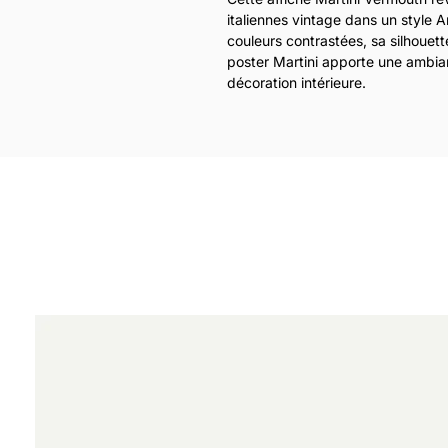
italiennes vintage dans un style 
couleurs contrastées, sa silhouett
poster Martini apporte une ambian
décoration intérieure.
Inspirée des affiches publicitaire
affiche décorative Martini trouve
design, un bar, un salon contempo
Imprimée en haute qualité au for
italienne séduira les amateurs de 
cocktails.