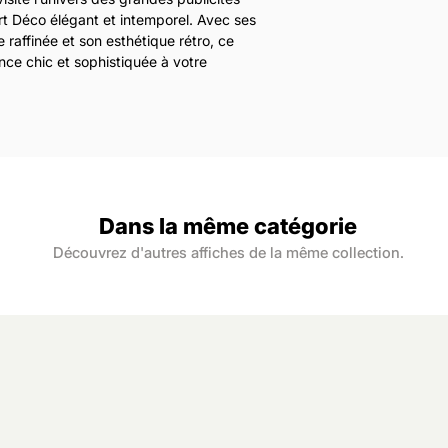
Les affiches son
Nous livrons la F
Art Déco élégant et intemporel. Avec ses
Les impressions 
en point relais.
e raffinée et son esthétique rétro, ce
170 gr/m2, finiti
Les expéditions s
ce chic et sophistiquée à votre
nette, des coule
lundi au samedi,
intemporel.
Vous êtes livré d
s iconiques des années 20 et 30, cette
Notre papier provi
à réception de l
 parfaitement sa place dans une cuisine
contrôlées. Il est
rain ou une cave à vin.
durable et respo
mat 50x70 cm, cette affiche vintage
décoration rétro, d’art mural et d’univers
Dans la même catégorie
Découvrez d'autres affiches de la même collection.