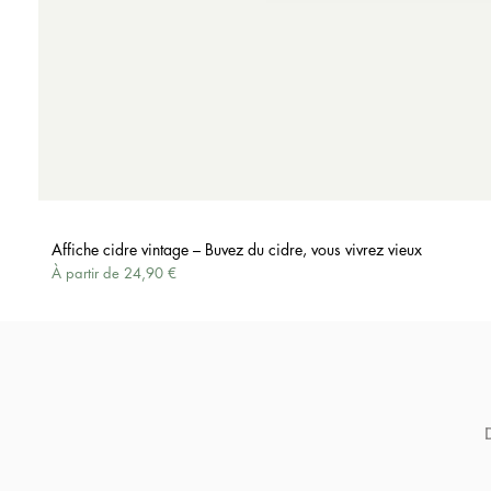
Affiche cidre vintage – Buvez du cidre, vous vivrez vieux
Prix promotionnel
À partir de
24,90 €