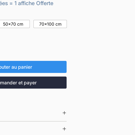
promotionnel
ées = 1 affiche Offerte
50x70 cm
70x100 cm
outer au panier
ander et payer
 imprimées en France à la