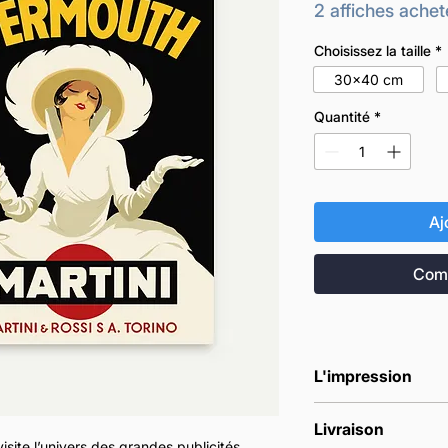
2 affiches achet
Choisissez la taille
*
30x40 cm
Quantité
*
Aj
Comm
L'impression
Nos affiches sont
Livraison
commande.
isite l’univers des grandes publicités