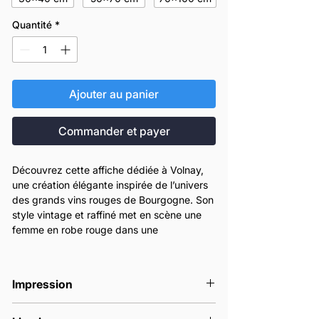
Quantité
*
Ajouter au panier
Commander et payer
Découvrez cette affiche dédiée à Volnay,
une création élégante inspirée de l’univers
des grands vins rouges de Bourgogne. Son
style vintage et raffiné met en scène une
femme en robe rouge dans une
composition chic et intemporelle, pensée
pour sublimer une cuisine, un salon, une
cave à vin ou un intérieur de caractère.
Impression
Cette affiche décorative rend hommage à
l’identité de Volnay avec une esthétique
Nos affiches sont imprimées en France à