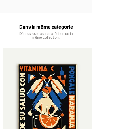
un lieu de vie à l’esprit rétro.
Les affiches sont vendues sans
Nous livrons la France métropolitaine, à
Un poster régional décoratif au style
encadrement.
domicile ou en point relais.
affirmé et intemporel.
Les impressions numériques se font sur
Les expéditions se font dans un délai de
du papier 170 gr/m2, finition mat pour
48h, du lundi au samedi, à réception de
Dans la même catégorie
une impression nette, des couleurs
la commande.
profondes et un rendu intemporel.
Découvrez d'autres affiches de la
Vous êtes livré dans un délai de 3 à 6
même collection.
Notre papier provient de forêts
jours ouvrés à réception de la
certifiées et contrôlées. Il est certifié
commande.
FSC, pour une gestion durable et
responsable des ressources.