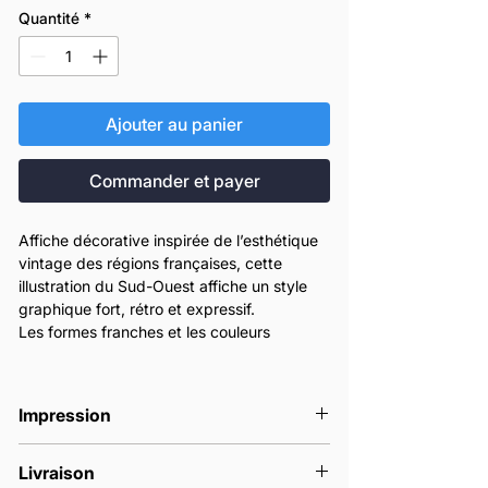
Quantité
*
Ajouter au panier
Commander et payer
Affiche décorative inspirée de l’esthétique
vintage des régions françaises, cette
illustration du Sud-Ouest affiche un style
graphique fort, rétro et expressif.
Les formes franches et les couleurs
chaudes rappellent les anciennes affiches
illustrées, idéales pour une déco murale de
caractère.
Impression
Cette affiche Sud-Ouest vintage apporte
une touche authentique et chaleureuse à
Nos affiches sont imprimées en France à
un intérieur, dans un salon, une cuisine ou
Livraison
la commande.