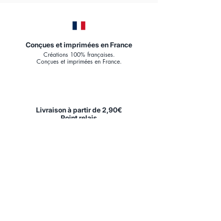
Conçues et imprimées en France
Créations 100% françaises.
Conçues et imprimées en France.
Livraison à partir de 2,90€
Point relais
Expédition en
48h.
Livraison France & U.E.
Papier d'Art Premium
180
g mat
Papier d'Art 180gr/m², FSC.
Impression numérique HQ