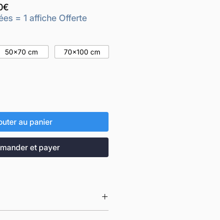
Prix
0€
promotionnel
ées = 1 affiche Offerte
50x70 cm
70x100 cm
outer au panier
ander et payer
 imprimées en France à la