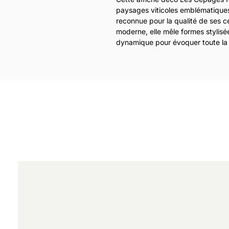
paysages viticoles emblématiques
reconnue pour la qualité de ses c
moderne, elle mêle formes stylisé
dynamique pour évoquer toute la r
Parfaite pour sublimer une cuisine
affiche célèbre l’art de vivre à la 
vignobles d'Alsace, avec un point
vignes et un arrière-plan spectacu
selon les régions).
Imprimée en haute qualité, cette a
dans un intérieur contemporain qu
idée cadeau pour les amoureux de 