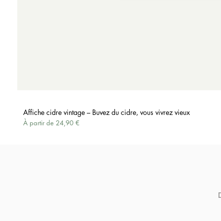
Affiche cidre vintage – Buvez du cidre, vous vivrez vieux
Prix promotionnel
À partir de
24,90 €