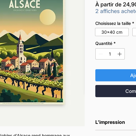
À partir de
24,9
2 affiches achet
Choisissez la taille
*
30x40 cm
Quantité
*
Aj
Comm
L'impression
Nos affiches sont
 Nobles d'Alsace rend hommage aux