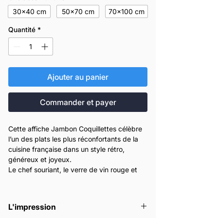
30x40 cm
50x70 cm
70x100 cm
Quantité
*
Ajouter au panier
Commander et payer
Cette affiche Jambon Coquillettes célèbre
l’un des plats les plus réconfortants de la
cuisine française dans un style rétro,
généreux et joyeux.
Le chef souriant, le verre de vin rouge et
l’assiette gourmande composent une scène
pleine de nostalgie et d’humour.
Parfaite pour une cuisine, une salle à
L'impression
manger, un bistrot ou un restaurant, cette