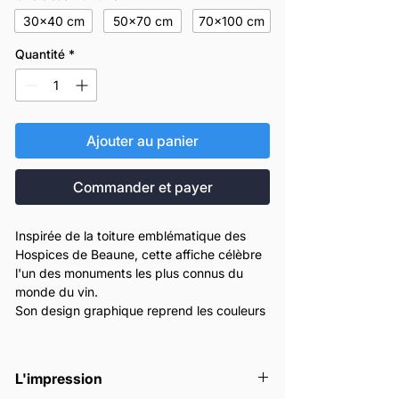
30x40 cm
50x70 cm
70x100 cm
Quantité
*
Ajouter au panier
Commander et payer
Inspirée de la toiture emblématique des
Hospices de Beaune, cette affiche célèbre
l'un des monuments les plus connus du
monde du vin.
Son design graphique reprend les couleurs
et les motifs qui évoquent la Bourgogne et
son patrimoine viticole.
Avec son style moderne et décoratif, cette
L'impression
affiche trouve facilement sa place dans une