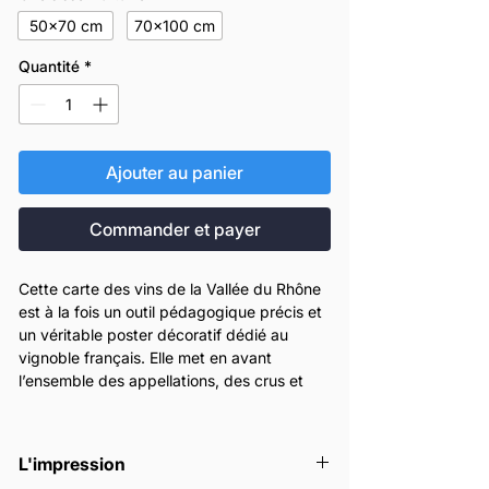
50x70 cm
70x100 cm
Quantité
*
Ajouter au panier
Commander et payer
Cette carte des vins de la Vallée du Rhône
est à la fois un outil pédagogique précis et
un véritable poster décoratif dédié au
vignoble français. Elle met en avant
l’ensemble des appellations, des crus et
des terroirs emblématiques du Rhône nord
et sud, offrant une lecture claire et
structurée de cette grande région viticole.
L'impression
Idéale pour les amateurs de vin, les