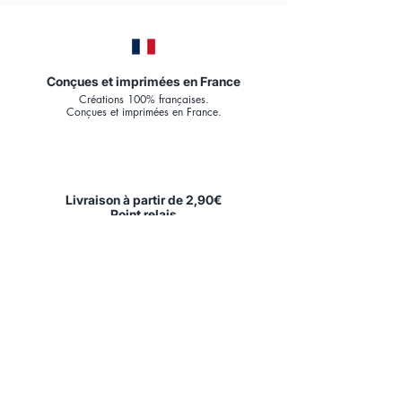
Conçues et imprimées en France
Créations 100% françaises.
Conçues et imprimées en France.
Livraison à partir de 2,90€
Point relais
Expédition en
48h.
Livraison France & U.E.
Papier d'Art Premium
180
g mat
Papier d'Art 180gr/m², FSC.
Impression numérique HQ