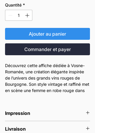
Quantité
*
Ajouter au panier
Commander et payer
Découvrez cette affiche dédiée à Vosne-
Romanée, une création élégante inspirée
de l’univers des grands vins rouges de
Bourgogne. Son style vintage et raffiné met
en scène une femme en robe rouge dans
une composition chic et intemporelle,
pensée pour sublimer une cuisine, un salon,
une cave à vin ou un intérieur de caractère.
Impression
Cette affiche décorative rend hommage à
l’identité de Vosne-Romanée avec une
Nos affiches sont imprimées en France à
esthétique sobre, luxueuse et pleine de
Livraison
la commande.