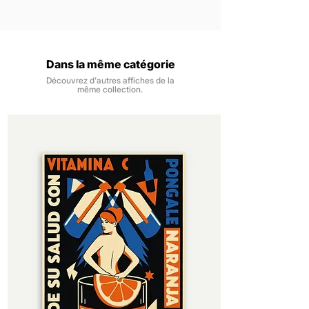
personnalité. Imprimée en haute qualité,
Les affiches sont vendues sans
Nous livrons la France métropolitaine, à
elle apporte une touche de distinction à
encadrement.
domicile ou en point relais.
votre décoration murale et séduira les
Les impressions numériques se font sur
Les expéditions se font dans un délai de
amateurs de vin, de belles affiches et
du papier 170 gr/m2, finition mat pour
48h, du lundi au samedi, à réception de
d’ambiances élégantes.
Dans la même catégorie
une impression nette, des couleurs
la commande.
profondes et un rendu intemporel.
Découvrez d'autres affiches de la
Vous êtes livré dans un délai de 3 à 6
même collection.
Notre papier provient de forêts
jours ouvrés à réception de la
certifiées et contrôlées. Il est certifié
commande.
FSC, pour une gestion durable et
responsable des ressources.