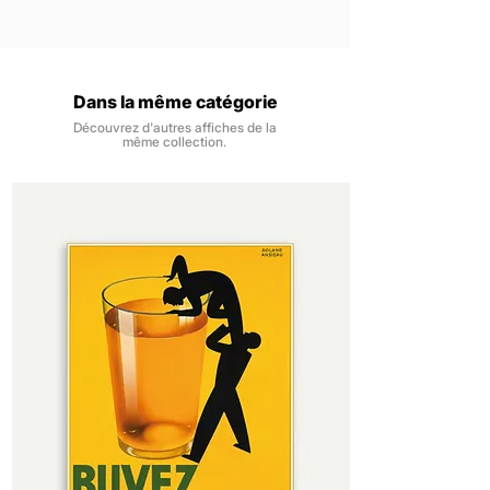
Imprimée en haute qualité, elle apporte une
Les affiches sont vendues sans
Nous livrons la France métropolitaine, à
touche de distinction à votre décoration
encadrement.
domicile ou en point relais.
murale et séduira les amateurs de vin, de
Les impressions numériques se font sur
Les expéditions se font dans un délai de
belles affiches et d’ambiances élégantes.
du papier 170 gr/m2, finition mat pour
48h, du lundi au samedi, à réception de
Dans la même catégorie
une impression nette, des couleurs
la commande.
profondes et un rendu intemporel.
Découvrez d'autres affiches de la
Vous êtes livré dans un délai de 3 à 6
même collection.
Notre papier provient de forêts
jours ouvrés à réception de la
certifiées et contrôlées. Il est certifié
commande.
FSC, pour une gestion durable et
responsable des ressources.