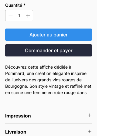
Quantité
*
Ajouter au panier
Commander et payer
Découvrez cette affiche dédiée à
Pommard, une création élégante inspirée
de l’univers des grands vins rouges de
Bourgogne. Son style vintage et raffiné met
en scène une femme en robe rouge dans
une composition chic et intemporelle,
pensée pour sublimer une cuisine, un salon,
une cave à vin ou un intérieur de caractère.
Impression
Cette affiche décorative rend hommage à
l’identité de Pommard avec une esthétique
Nos affiches sont imprimées en France à
sobre, luxueuse et pleine de personnalité.
Livraison
la commande.