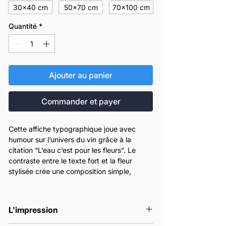
30x40 cm
50x70 cm
70x100 cm
Quantité
*
Ajouter au panier
Commander et payer
Cette affiche typographique joue avec
humour sur l’univers du vin grâce à la
citation “L’eau c’est pour les fleurs”. Le
contraste entre le texte fort et la fleur
stylisée crée une composition simple,
moderne et immédiatement mémorable.
Elle est idéale pour décorer une cuisine,
une salle à manger, un bar, une cave à vin
L'impression
ou un espace de dégustation. Son style
graphique sobre lui permet de s’intégrer