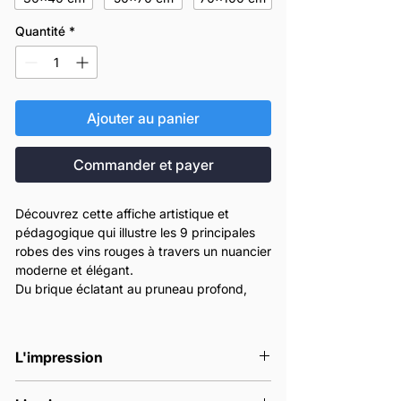
Quantité
*
Ajouter au panier
Commander et payer
Découvrez cette affiche artistique et
pédagogique qui illustre les 9 principales
robes des vins rouges à travers un nuancier
moderne et élégant.
Du brique éclatant au pruneau profond,
chaque teinte raconte la richesse visuelle
du vin : son âge, son intensité, son style.
Parfaite pour les passionnés d’œnologie,
L'impression
les amateurs de design ou les
professionnels du vin, cette affiche
Nos affiches sont imprimées en France à