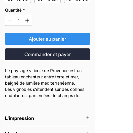
Quantité
*
Ajouter au panier
Commander et payer
Le paysage viticole de Provence est un
tableau enchanteur entre terre et mer,
baigné de lumière méditerranéenne.
Les vignobles s’étendent sur des collines
ondulantes, parsemées de champs de
lavande, d’oliveraies et de pins parasols.
Le sol, composé de calcaire, de schiste, et
d’argile rouge, donne aux vins leur
L'impression
caractère unique.
La proximité de la mer Méditerranée
Nos affiches sont imprimées en France à
apporte des brises marines