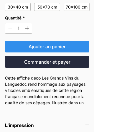
30x40 cm
50x70 cm
70x100 cm
Quantité
*
Ajouter au panier
Commander et payer
Cette affiche déco Les Grands Vins du
Languedoc rend hommage aux paysages
viticoles emblématiques de cette région
française mondialement reconnue pour la
qualité de ses cépages. Illustrée dans un
style vintage moderne, elle mêle formes
stylisées, couleurs lumineuses et
composition dynamique pour évoquer toute
L'impression
la richesse du terroir.