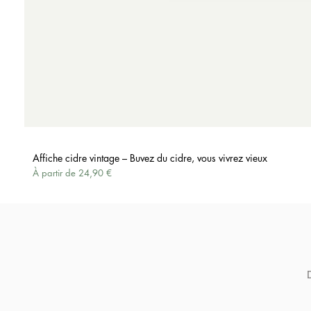
Affiche cidre vintage – Buvez du cidre, vous vivrez vieux
Prix promotionnel
À partir de
24,90 €