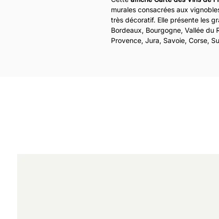
murales consacrées aux vignobles 
très décoratif. Elle présente les 
Bordeaux, Bourgogne, Vallée du 
Provence, Jura, Savoie, Corse, 
une composition graphique inspiré
Pensée comme une véritable
cart
caractère à une cuisine, une cave 
restaurant. Son design vintage, s
claire en font une décoration mura
passionnés de terroirs français e
du vin à la fois belle, utile et origi
Disponible en
variante jaune
ou
v
décorative s’intègre facilement 
campagne ou intérieur contempor