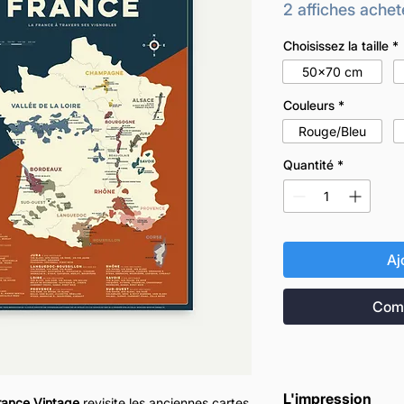
2 affiches achet
Choisissez la taille
*
50x70 cm
Couleurs
*
Rouge/Bleu
Quantité
*
Aj
Comm
L'impression
France Vintage
revisite les anciennes cartes