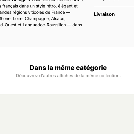
français dans un style rétro, élégant et
Nos affiches sont
grandes régions viticoles de France —
Livraison
commande.
Rhône, Loire, Champagne, Alsace,
Les affiches son
Sud-Ouest et Languedoc-Roussillon — dans
Nous livrons la F
Les impressions 
e des vieilles affiches pédagogiques.
en point relais.
170 gr/m2, finiti
e des vins rétro
, cette affiche apporte du
Les expéditions s
des couleurs pro
à vin, un salon, un bar à vin ou un
lundi au samedi,
Notre papier provi
es aplats de couleurs et sa mise en page
Vous êtes livré d
contrôlées. Il est
le idéale pour les amateurs de vin, les
à réception de l
durable et respo
t ceux qui recherchent une affiche autour
Dans la même catégorie
nale.
ariante rouge
, cette carte viticole
Découvrez d'autres affiches de la même collection.
dans une ambiance bistrot, cave, maison de
ain.