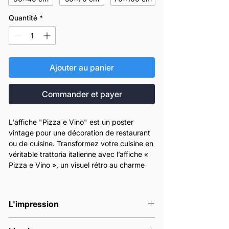
Quantité
*
Ajouter au panier
Commander et payer
L'affiche "Pizza e Vino" est un poster
vintage pour une décoration de restaurant
ou de cuisine. Transformez votre cuisine en
véritable trattoria italienne avec l’affiche «
Pizza e Vino », un visuel rétro au charme
gourmand pour restaurant italien.
Inspirée des vieilles affiches publicitaires
des années 50, cette création évoque la
L'impression
chaleur des soirées italiennes autour d’une
pizza fumante et d’un bon verre de vin.
Nos affiches sont imprimées en France à