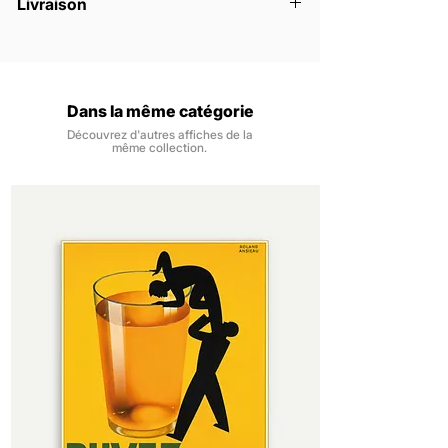
Livraison
la commande.
Idéale pour décorer une cuisine, une salle à
Les affiches sont vendues sans
Nous livrons la France métropolitaine, à
manger, une pizzeria ou un bar à vin, cette
encadrement.
domicile ou en point relais.
affiche séduit par son style graphique
Les impressions numériques se font sur
Les expéditions se font dans un délai de
affirmé et son clin d’œil à la dolce vita
du papier 140 gr/m2, finition couché
48h, du lundi au samedi, à réception de
italienne.
Dans la même catégorie
mat pour une impression nette, des
la commande.
couleurs profondes et un rendu
Découvrez d'autres affiches de la
Vous êtes livré dans un délai de 3 à 6
même collection.
intemporel.
jours ouvrés à réception de la
Notre papier provient de forêts
commande.
certifiées et contrôlées. Il est certifié
FSC, pour une gestion durable et
responsable des ressources.