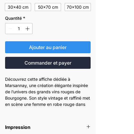
30x40 cm
50x70 cm
70x100 cm
Quantité
*
Ajouter au panier
Commander et payer
Découvrez cette affiche dédiée à
Marsannay, une création élégante inspirée
de l’univers des grands vins rouges de
Bourgogne. Son style vintage et raffiné met
en scène une femme en robe rouge dans
une composition chic et intemporelle,
pensée pour sublimer une cuisine, un salon,
une cave à vin ou un intérieur de caractère.
Impression
Cette affiche décorative rend hommage à