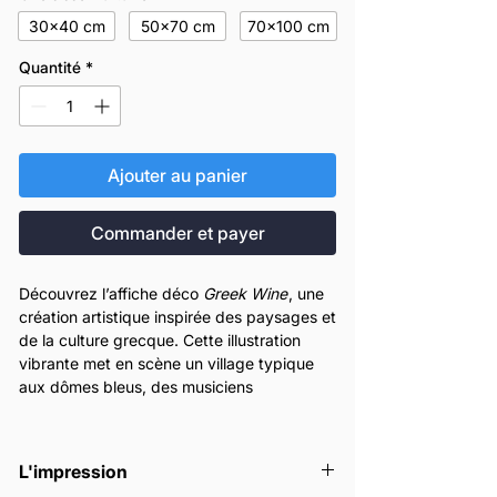
30x40 cm
50x70 cm
70x100 cm
Quantité
*
Ajouter au panier
Commander et payer
Découvrez l’affiche déco
Greek Wine
, une
création artistique inspirée des paysages et
de la culture grecque. Cette illustration
vibrante met en scène un village typique
aux dômes bleus, des musiciens
traditionnels, un couple dansant, et des
verres de vin à la main. Parfaite pour une
décoration murale moderne et colorée,
L'impression
cette affiche célèbre l’art de vivre