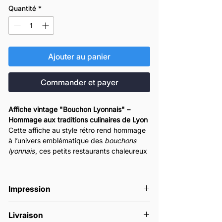
Quantité
*
Ajouter au panier
Commander et payer
Affiche vintage "Bouchon Lyonnais" –
Hommage aux traditions culinaires de Lyon
Cette affiche au style rétro rend hommage
à l’univers emblématique des
bouchons
lyonnais
, ces petits restaurants chaleureux
où la convivialité rime avec gastronomie.
Inspirée des gravures anciennes, elle
représente un serveur en tenue classique,
Impression
nœud papillon et verre de vin à la main, en
arrière-plan d’un jambon posé sur une table
Nos affiches sont imprimées en France à
rustique. L'esthétique en noir et beige,
Livraison
la commande.