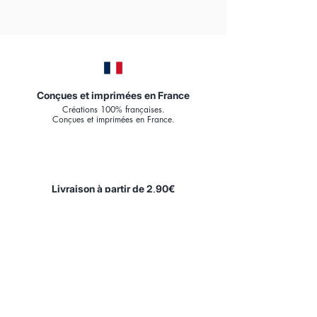
Conçues et imprimées en France
Créations 100% françaises.
Conçues et imprimées en France.
Livraison à partir de 2,90€
Point relais
Expédition en
48h.
Livraison France & U.E.
Papier d'Art Premium
180
g mat