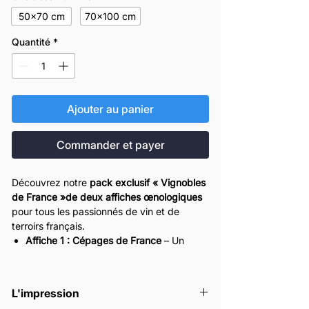
50x70 cm
70x100 cm
Quantité
*
Ajouter au panier
Commander et payer
Découvrez notre
pack exclusif « Vignobles
de France »de deux affiches œnologiques
pour tous les passionnés de vin et de
terroirs français.
Affiche 1 : Cépages de France
– Un
tableau détaillé des cépages
emblématiques avec leurs arômes,
régions et caractéristiques principales.
L'impression
Affiche 2 : Carte des Vignobles de