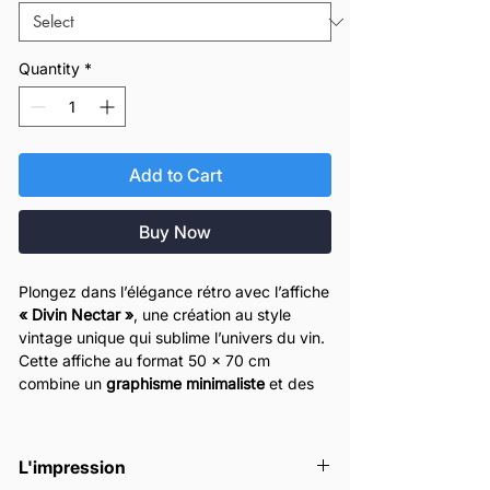
Quantity
*
Add to Cart
Buy Now
Plongez dans l’élégance rétro avec l’affiche
« Divin Nectar »
, une création au style
vintage unique qui sublime l’univers du vin.
Cette affiche au format 50 x 70 cm
combine un
graphisme minimaliste
et des
couleurs chaudes et profondes
: des
bandes horizontales rouges, orange, jaunes
et bleues encadrent un verre de vin stylisé
L'impression
sur fond noir, pour une composition à la fois