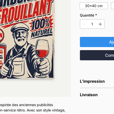
30x40 cm
Quantité
*
Aj
Comm
L'impression
Nos affiches sont
Livraison
commande.
Les affiches son
Nous livrons la F
nspirée des anciennes publicités
Les impressions 
en point relais.
on-service rétro. Avec son style vintage,
170 gr/m2, finiti