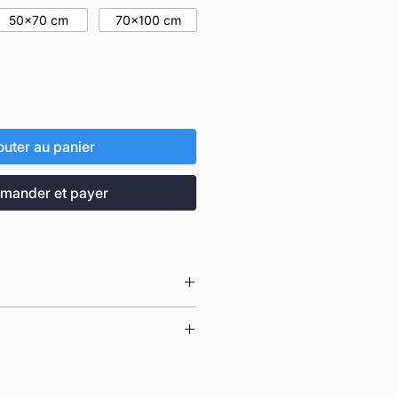
50x70 cm
70x100 cm
outer au panier
ander et payer
 imprimées en France à la
t vendues sans encadrement.
rance métropolitaine, à domicile ou
numériques se font sur du papier
on couché mat pour une impression