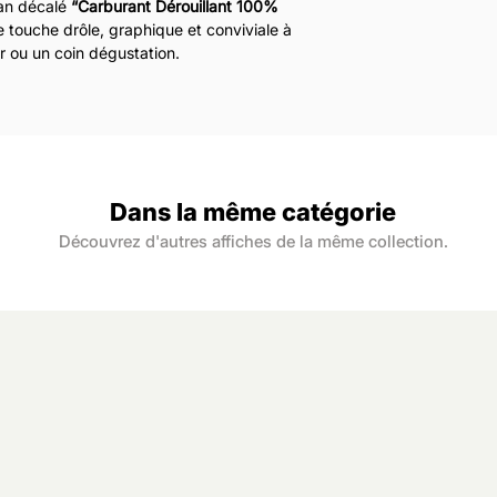
Les expéditions s
gan décalé
“Carburant Dérouillant 100%
nette, des coule
lundi au samedi,
e touche drôle, graphique et conviviale à
intemporel.
Vous êtes livré d
r ou un coin dégustation.
Notre papier provi
à réception de l
 les passionnés d’affiches rétro et ceux qui
contrôlées. Il est
le, cette création joue sur l’univers du
durable et respo
ormer le vin en véritable énergie du
idéale à offrir ou à accrocher chez soi.
Dans la même catégorie
Découvrez d'autres affiches de la même collection.