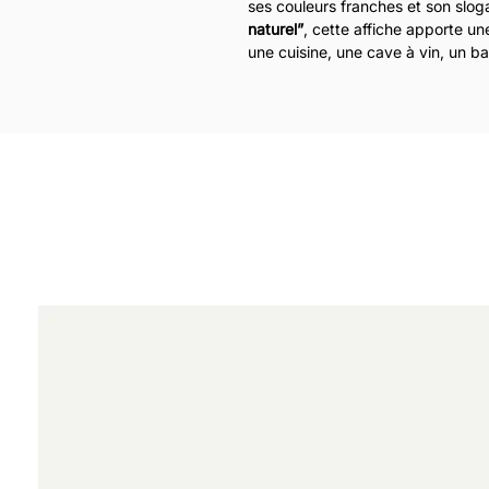
ses couleurs franches et son slo
naturel”
, cette affiche apporte un
une cuisine, une cave à vin, un ba
Parfaite pour les amateurs de vin,
aiment la décoration murale origina
carburant à l’ancienne pour transf
quotidien. Une affiche décorative 