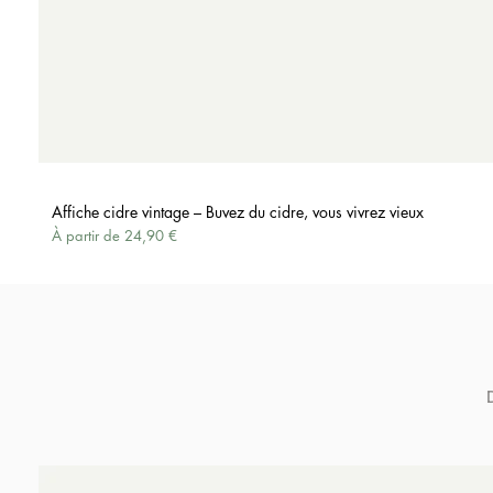
Affiche cidre vintage – Buvez du cidre, vous vivrez vieux
Prix promotionnel
À partir de
24,90 €