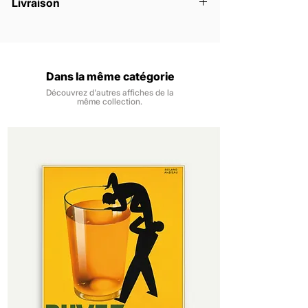
Livraison
la commande.
Les affiches sont vendues sans
Nous livrons la France métropolitaine, à
encadrement.
domicile ou en point relais.
Les impressions numériques se font sur
Les expéditions se font dans un délai de
du papier 140 gr/m2, finition mat pour
48h, du lundi au samedi, à réception de
Dans la même catégorie
une impression nette, des couleurs
la commande.
profondes et un rendu intemporel.
Découvrez d'autres affiches de la
Vous êtes livré dans un délai de 3 à 6
même collection.
Notre papier provient de forêts
jours ouvrés à réception de la
certifiées et contrôlées. Il est certifié
commande.
FSC, pour une gestion durable et
responsable des ressources.