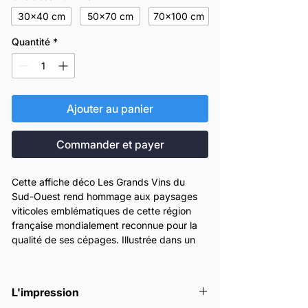
30x40 cm
50x70 cm
70x100 cm
Quantité
*
Ajouter au panier
Commander et payer
Cette affiche déco Les Grands Vins du
Sud-Ouest rend hommage aux paysages
viticoles emblématiques de cette région
française mondialement reconnue pour la
qualité de ses cépages. Illustrée dans un
style vintage moderne, elle mêle formes
stylisées, couleurs lumineuses et
composition dynamique pour évoquer toute
L'impression
la richesse du terroir.