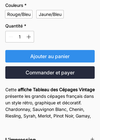
Couleurs
*
Rouge/Bleu
Jaune/Bleu
Quantité
*
Ajouter au panier
Commander et payer
Cette
affiche Tableau des Cépages Vintage
présente les grands cépages français dans
un style rétro, graphique et décoratif.
Chardonnay, Sauvignon Blanc, Chenin,
Riesling, Syrah, Merlot, Pinot Noir, Gamay,
Cabernet Sauvignon ou Grenache Noir :
chaque cépage est mis en valeur avec ses
arômes, son profil gustatif et ses
L'impression