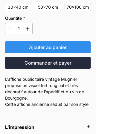
30x40 cm
50x70 cm
70x100 cm
Quantité
*
Ajouter au panier
Commander et payer
L’affiche publicitaire vintage Mugnier
propose un visuel fort, original et très
décoratif autour de l’apéritif et du vin de
Bourgogne.
Cette affiche ancienne séduit par son style
graphique rétro, ses couleurs intenses et
son ambiance inspirée des grandes
publicités d’époque.
L'impression
Elle est parfaite pour une cuisine, un salon,