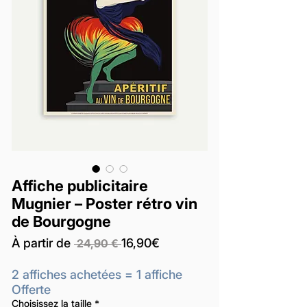
Affiche publicitaire
Mugnier – Poster rétro vin
de Bourgogne
Prix
Prix
À partir de
16,90€
 24,90 € 
original
promotionnel
2 affiches achetées = 1 affiche
Offerte
Choisissez la taille
*