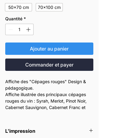
50x70 cm
70x100 cm
Quantité
*
Ajouter au panier
Commander et payer
Affiche des "Cépages rouges" Design &
pédagogique.
Affiche illustrée des principaux cépages
rouges du vin : Syrah, Merlot, Pinot Noir,
Cabernet Sauvignon, Cabernet Franc et
Grenache.
Chaque cépage est présenté avec ses
arômes typiques et ses régions d’origine.
L'impression
Idéal pour apprendre le vin de façon simple