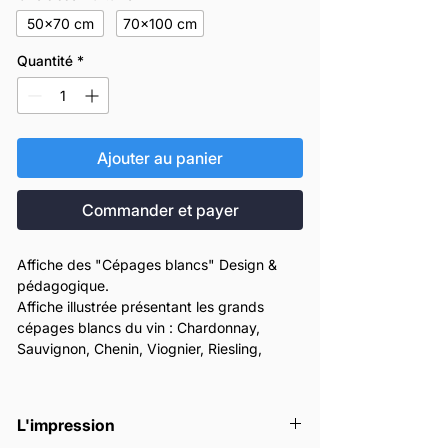
50x70 cm
70x100 cm
Quantité
*
Ajouter au panier
Commander et payer
Affiche des "Cépages blancs" Design &
pédagogique.
Affiche illustrée présentant les grands
cépages blancs du vin : Chardonnay,
Sauvignon, Chenin, Viognier, Riesling,
Gewurztraminer.
Arômes, style et régions sont synthétisés
de façon claire et visuelle.
L'impression
Idéale pour apprendre, décorer ou