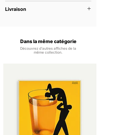
déguster en toute connaissance.
Nos affiches sont imprimées en France à
Livraison
la commande.
Les affiches sont vendues sans
Nous livrons la France métropolitaine, à
encadrement.
domicile ou en point relais.
Les impressions numériques se font sur
Les expéditions se font dans un délai de
du papier 170 gr/m2, finition couché mat
48h, du lundi au samedi, à réception de
Dans la même catégorie
pour une impression nette, des couleurs
la commande.
profondes et un rendu intemporel.
Découvrez d'autres affiches de la
Vous êtes livré dans un délai de 3 à 6
même collection.
Notre papier provient de forêts
jours ouvrés à réception de la
certifiées et contrôlées. Il est certifié
commande.
FSC, pour une gestion durable et
responsable des ressources.