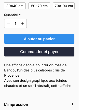
30x40 cm
50x70 cm
70x100 cm
Quantité
*
Ajouter au panier
Commander et payer
Une affiche déco autour du vin rosé de
Bandol, l’un des plus célèbres crus de
Provence.
Avec son design graphique aux teintes
chaudes et un soleil abstrait, cette affiche
évoque toute la chaleur et l’élégance du
sud de la France.
Parfaite pour décorer une cuisine, une cave
L'impression
à vin, un bar ou un salon, elle apporte une