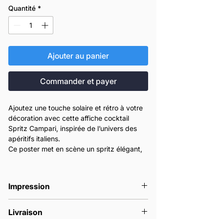
Quantité
*
Ajouter au panier
Commander et payer
Ajoutez une touche solaire et rétro à votre
décoration avec cette affiche cocktail
Spritz Campari, inspirée de l’univers des
apéritifs italiens.
Ce poster met en scène un spritz élégant,
avec son verre rempli de glaçons, sa
tranche d’orange et ses couleurs
chaleureuses qui évoquent l’été, l’apéritif et
Impression
la dolce vita.
Idéale pour une cuisine, un bar, un salon, un
Nos affiches sont imprimées en France à
restaurant ou un coin apéro, cette affiche
Livraison
la commande.