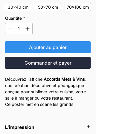
30x40 cm
50x70 cm
70x100 cm
Quantité
*
Ajouter au panier
Commander et payer
Découvrez l’affiche
Accords Mets & Vins
,
une création décorative et pédagogique
conçue pour sublimer votre cuisine, votre
salle à manger ou votre restaurant.
Ce poster met en scène les grands
principes d’accords mets et vins : vins
blancs, vins rouges légers, vins rouges
puissants, vins mousseux, vins doux et vins
L'impression
rosés, avec des exemples précis et des